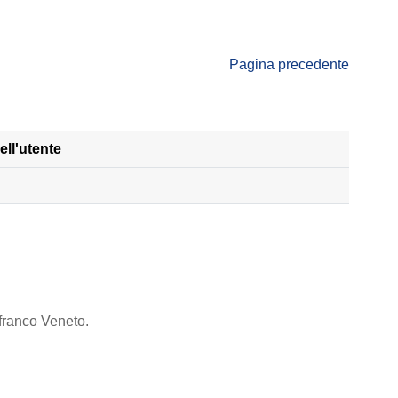
Pagina precedente
ll'utente
i
lfranco Veneto.